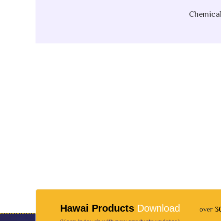
Hawai Products
Download
over
3