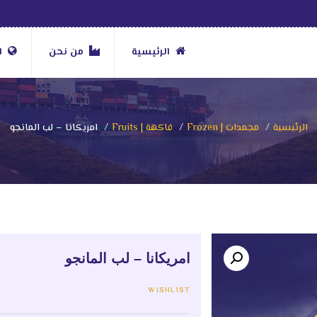
الرئيسية
من نحن
ا
الرئيسية
مجمدات | Frozen
فاكهة | Fruits
امريكانا – لب المانجو
امريكانا – لب المانجو
WISHLIST