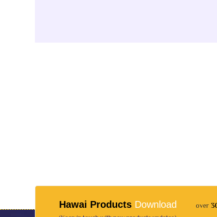
Hawai Products
Download
over
3